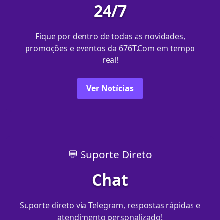
24/7
Fique por dentro de todas as novidades,
promoções e eventos da 676T.Com em tempo
real!
Ver Notícias
💬 Suporte Direto
Chat
Suporte direto via Telegram, respostas rápidas e
atendimento personalizado!