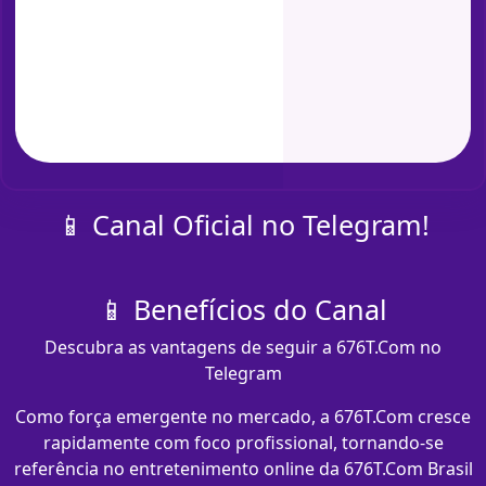
📱 Canal Oficial no Telegram!
📱 Benefícios do Canal
Descubra as vantagens de seguir a 676T.Com no
Telegram
Como força emergente no mercado, a 676T.Com cresce
rapidamente com foco profissional, tornando-se
referência no entretenimento online da 676T.Com Brasil