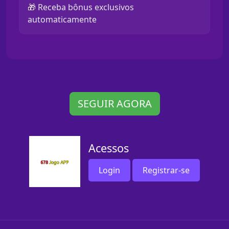
🎁 Receba bônus exclusivos
automaticamente
SEGUIR AGORA
Acessos
Login
Registrar-se