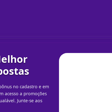
Melhor
postas
bônus no cadastro e em
em acesso a promoções
ualável. Junte-se aos