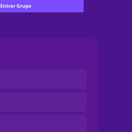
Entrar Grupo