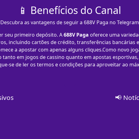
📱 Benefícios do Canal
Descubra as vantagens de seguir a 688V Paga no Telegram
er seu primeiro depósito. A
688V Paga
oferece uma varieda
os, incluindo cartões de crédito, transferências bancárias e
omece a apostar com apenas alguns cliques.Como novo jog
o tanto em jogos de cassino quanto em apostas esportiva
fique-se de ler os termos e condições para aproveitar ao má
sivos
📢 Notí