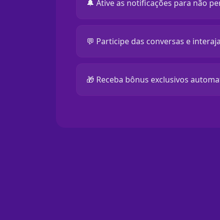
🔔 Ative as notificações para não p
💬 Participe das conversas e interaj
🎁 Receba bônus exclusivos autom