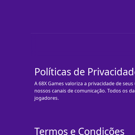
Políticas de Privacida
A 68X Games valoriza a privacidade de seu
nossos canais de comunicação. Todos os dad
jogadores.
Termos e Condições