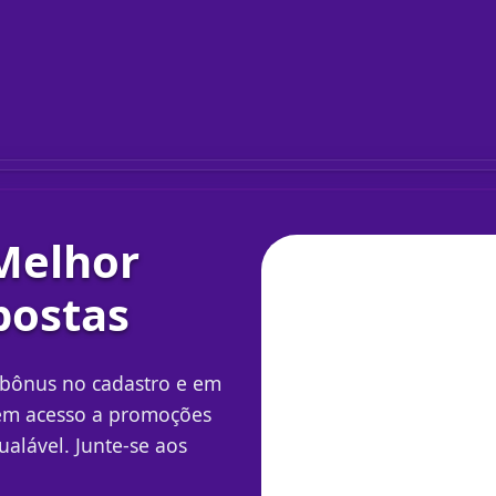
Melhor
postas
 bônus no cadastro e em
tem acesso a promoções
ualável. Junte-se aos