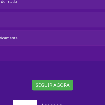
erder nada
a
aticamente
SEGUIR AGORA