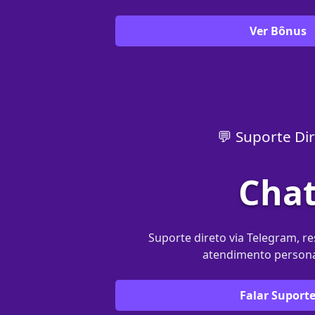
Ver Bônus
💬 Suporte Di
Cha
Suporte direto via Telegram, r
atendimento persona
Falar Suport