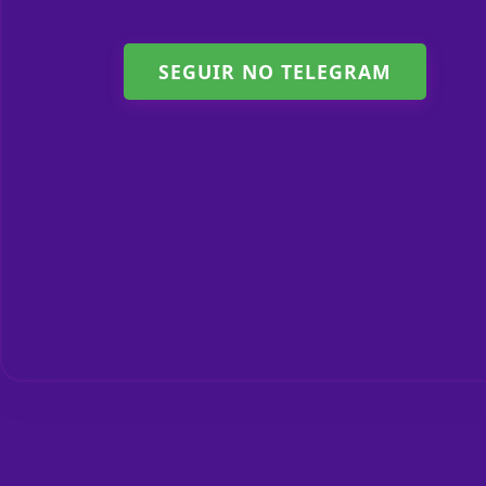
SEGUIR NO TELEGRAM