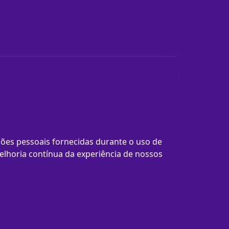
ões pessoais fornecidas durante o uso de
elhoria contínua da experiência de nossos