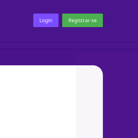
Login
Registrar-se