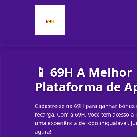
📱 69H A Melhor
Plataforma de A
Cadastre-se na 69H para ganhar bônus 
recarga. Com a 69H, você tem acesso a 
uma experiência de jogo inigualável. J
agora!