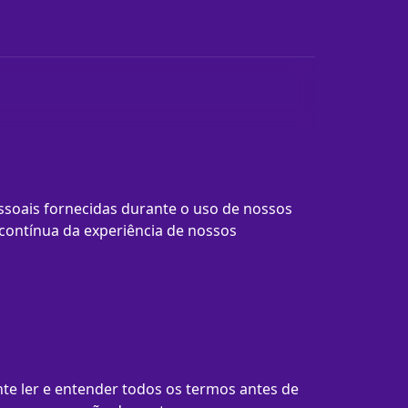
ssoais fornecidas durante o uso de nossos
 contínua da experiência de nossos
te ler e entender todos os termos antes de