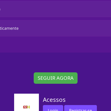
a
aticamente
SEGUIR AGORA
Acessos
Login
Registrar-se