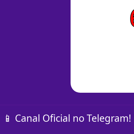
📱 Canal Oficial no Telegram!