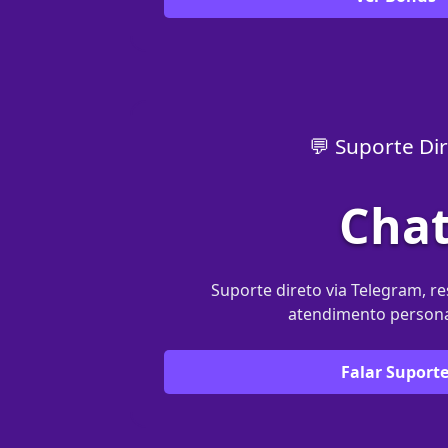
💬 Suporte Di
Cha
Suporte direto via Telegram, r
atendimento persona
Falar Suport