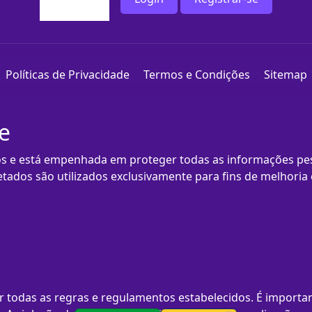
Políticas de Privacidade
Termos e Condições
Sitemap
de
ios e está empenhada em proteger todas as informações pe
tados são utilizados exclusivamente para fins de melhoria
todas as regras e regulamentos estabelecidos. É importan