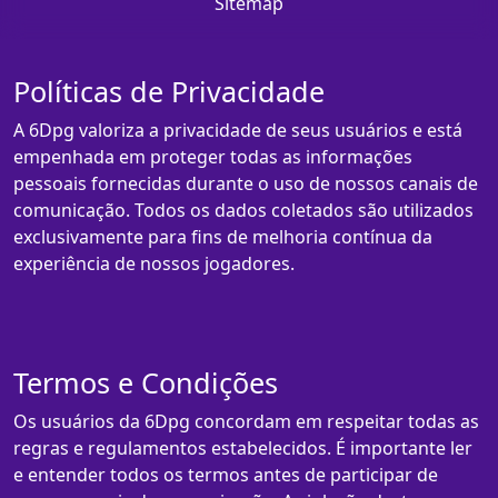
Sitemap
Políticas de Privacidade
A 6Dpg valoriza a privacidade de seus usuários e está
empenhada em proteger todas as informações
pessoais fornecidas durante o uso de nossos canais de
comunicação. Todos os dados coletados são utilizados
exclusivamente para fins de melhoria contínua da
experiência de nossos jogadores.
Termos e Condições
Os usuários da 6Dpg concordam em respeitar todas as
regras e regulamentos estabelecidos. É importante ler
e entender todos os termos antes de participar de