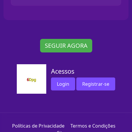
SEGUIR AGORA
Acessos
Login
Registrar-se
Políticas de Privacidade
Termos e Condições