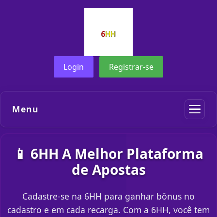
Login
Registrar-se
Menu
📱 6HH A Melhor Plataforma
de Apostas
Cadastre-se na 6HH para ganhar bônus no
cadastro e em cada recarga. Com a 6HH, você tem