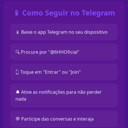
📱 Como Seguir no Telegram
📱 Baixe o app Telegram no seu dispositivo
🔍 Procure por "@6HHOficial"
👆 Toque em "Entrar" ou "Join"
🔔 Ative as notificações para não perder
nada
💬 Participe das conversas e interaja