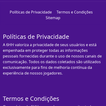
Políticas de Privacidade
Termos e Condições
Sitemap
Políticas de Privacidade
A 6HH valoriza a privacidade de seus usuários e está
empenhada em proteger todas as informações
pessoais fornecidas durante o uso de nossos canais de
comunicação. Todos os dados coletados são utilizados
exclusivamente para fins de melhoria contínua da
experiência de nossos jogadores.
Termos e Condições