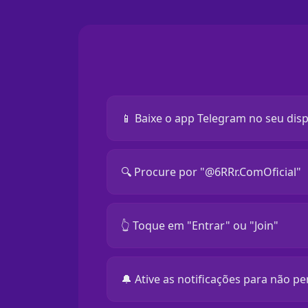
📱 Baixe o app Telegram no seu disp
🔍 Procure por "@6RRr.ComOficial"
👆 Toque em "Entrar" ou "Join"
🔔 Ative as notificações para não p