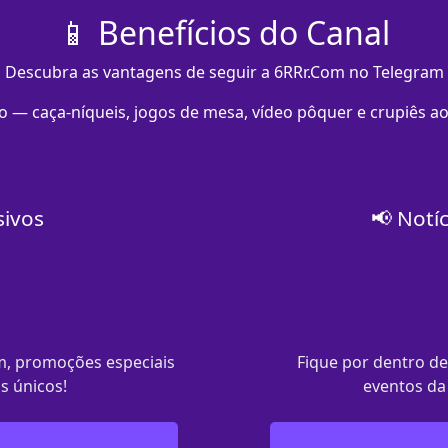
📱 Benefícios do Canal
Descubra as vantagens de seguir a 6RRr.Com no Telegram
— caça-níqueis, jogos de mesa, vídeo pôquer e crupiês ao 
sivos
📢 Notí
m, promoções especiais
Fique por dentro d
s únicos!
eventos da