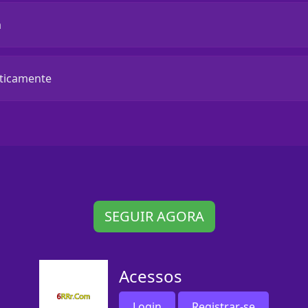
a
aticamente
SEGUIR AGORA
Acessos
Login
Registrar-se