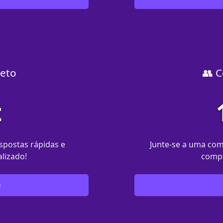
reto
👥 
t
espostas rápidas e
Junte-se a uma com
lizado!
compa
e