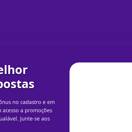
elhor
postas
ônus no cadastro e em
m acesso a promoções
ualável. Junte-se aos