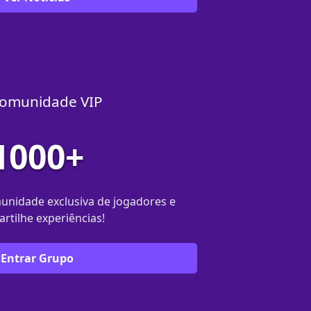
Comunidade VIP
1000+
unidade exclusiva de jogadores e
rtilhe experiências!
Entrar Grupo