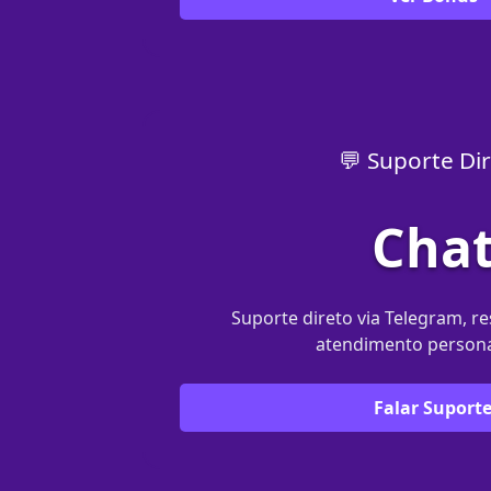
💬 Suporte Di
Cha
Suporte direto via Telegram, r
atendimento persona
Falar Suport