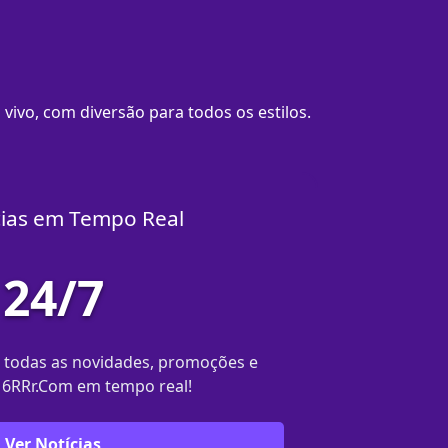
vivo, com diversão para todos os estilos.
cias em Tempo Real
24/7
e todas as novidades, promoções e
 6RRr.Com em tempo real!
Ver Notícias