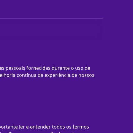
es pessoais fornecidas durante o uso de
elhoria contínua da experiência de nossos
ortante ler e entender todos os termos