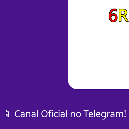
📱 Canal Oficial no Telegram!