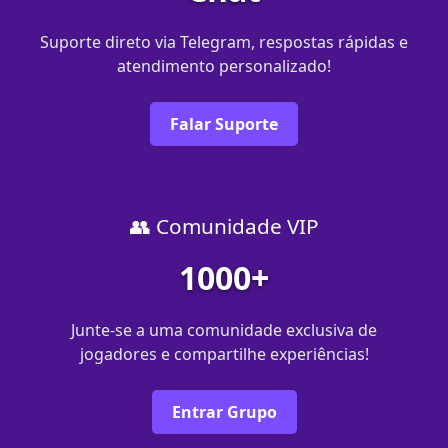
Suporte direto via Telegram, respostas rápidas e
atendimento personalizado!
Falar Suporte
👥 Comunidade VIP
1000+
Junte-se a uma comunidade exclusiva de
jogadores e compartilhe experiências!
Entrar Grupo