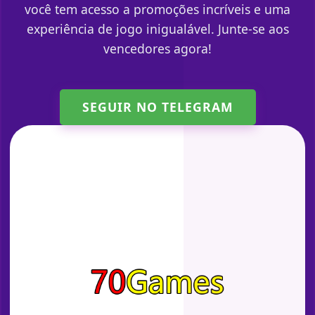
você tem acesso a promoções incríveis e uma
experiência de jogo inigualável. Junte-se aos
vencedores agora!
SEGUIR NO TELEGRAM