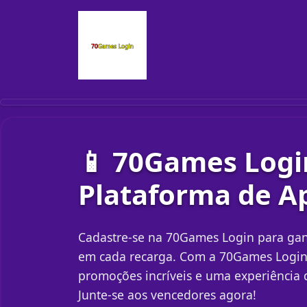
📱 70Games Logi
Plataforma de A
Cadastre-se na 70Games Login para gan
em cada recarga. Com a 70Games Login,
promoções incríveis e uma experiência d
Junte-se aos vencedores agora!