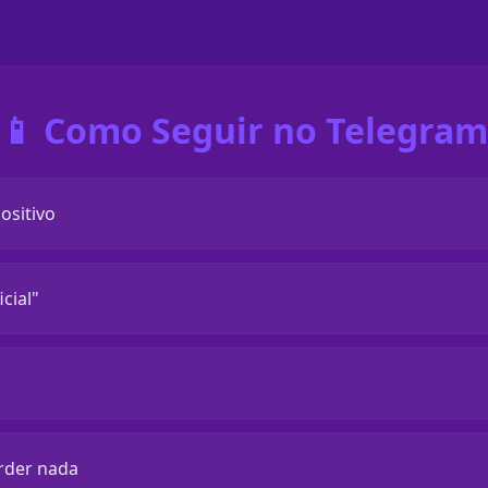
📱 Como Seguir no Telegram
ositivo
cial"
erder nada