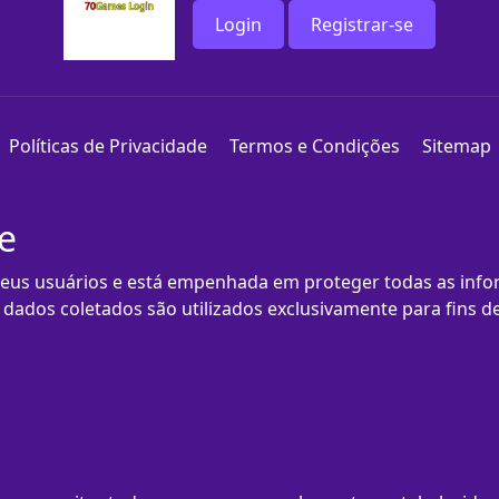
Login
Registrar-se
Políticas de Privacidade
Termos e Condições
Sitemap
de
 seus usuários e está empenhada em proteger todas as info
dados coletados são utilizados exclusivamente para fins d