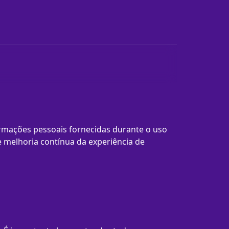
rmações pessoais fornecidas durante o uso
e melhoria contínua da experiência de