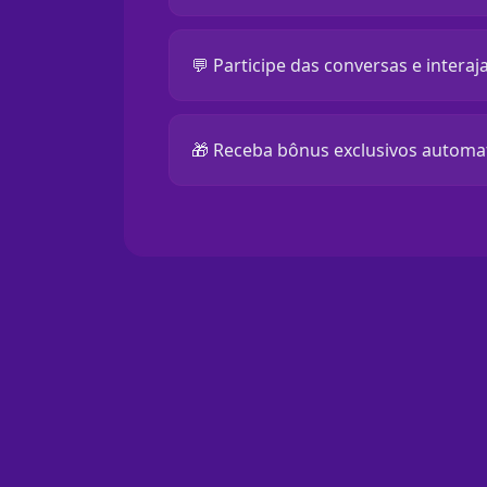
💬 Participe das conversas e interaj
🎁 Receba bônus exclusivos autom