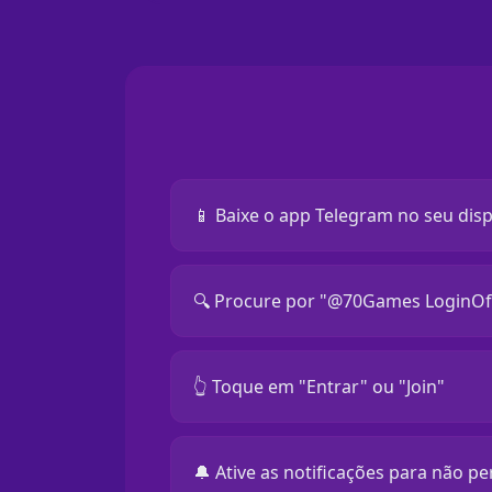
📱 Baixe o app Telegram no seu disp
🔍 Procure por "@70Games LoginOfi
👆 Toque em "Entrar" ou "Join"
🔔 Ative as notificações para não p