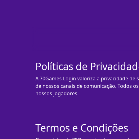
Políticas de Privacida
A 70Games Login valoriza a privacidade de
de nossos canais de comunicação. Todos os 
nossos jogadores.
Termos e Condições