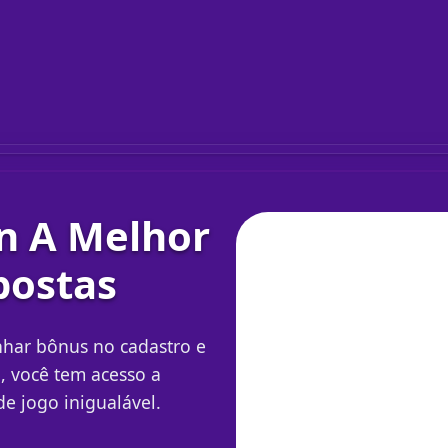
n A Melhor
postas
har bônus no cadastro e
 você tem acesso a
e jogo inigualável.