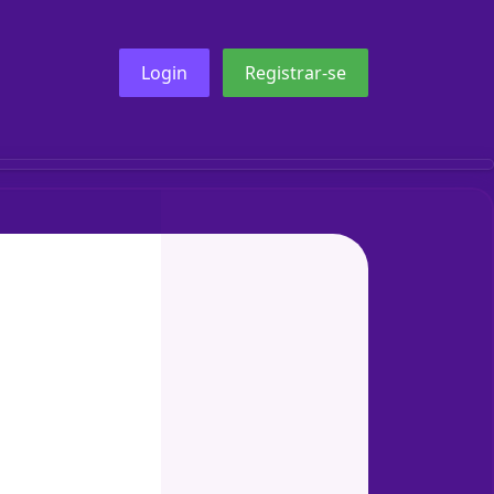
Login
Registrar-se