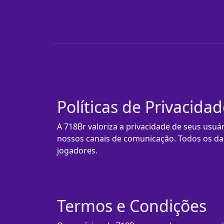
Políticas de Privacida
A 718Br valoriza a privacidade de seus usu
nossos canais de comunicação. Todos os dad
jogadores.
Termos e Condições