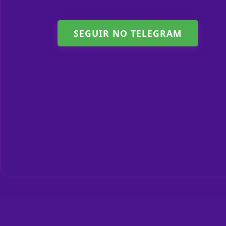
SEGUIR NO TELEGRAM