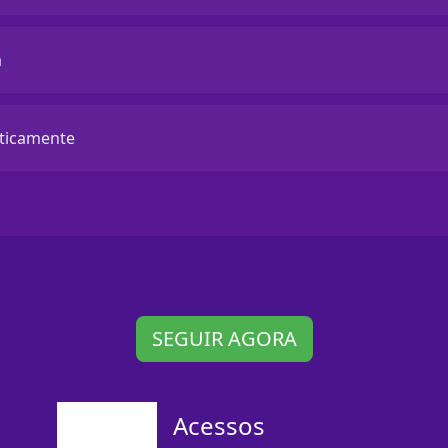
a
aticamente
SEGUIR AGORA
Acessos