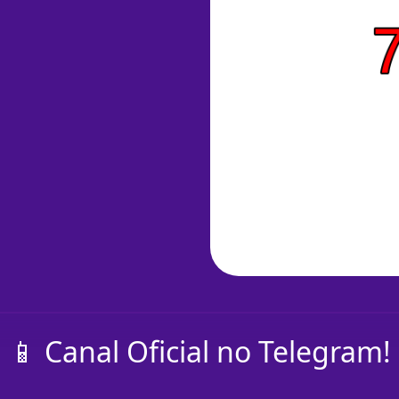
📱 Canal Oficial no Telegram!