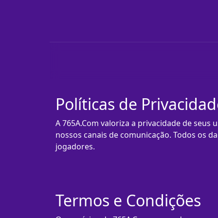
Políticas de Privacida
A 765A.Com valoriza a privacidade de seus
nossos canais de comunicação. Todos os dad
jogadores.
Termos e Condições