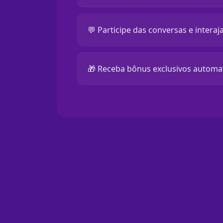
💬 Participe das conversas e interaj
🎁 Receba bônus exclusivos autom