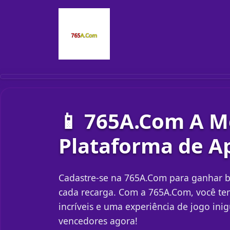
📱 765A.Com A M
Plataforma de A
Cadastre-se na 765A.Com para ganhar 
cada recarga. Com a 765A.Com, você t
incríveis e uma experiência de jogo inig
vencedores agora!