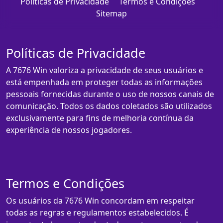
Políticas de Privacidade
Termos e Condições
Sitemap
Políticas de Privacidade
A 7676 Win valoriza a privacidade de seus usuários e
está empenhada em proteger todas as informações
pessoais fornecidas durante o uso de nossos canais de
comunicação. Todos os dados coletados são utilizados
exclusivamente para fins de melhoria contínua da
experiência de nossos jogadores.
Termos e Condições
Os usuários da 7676 Win concordam em respeitar
todas as regras e regulamentos estabelecidos. É