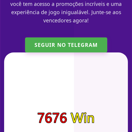
você tem acesso a promoções incríveis e uma
experiência de jogo inigualável. Junte-se aos
vencedores agora!
SEGUIR NO TELEGRAM