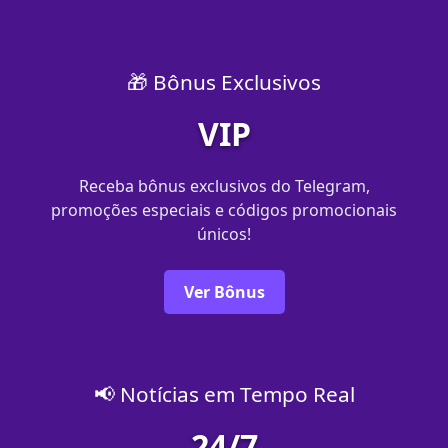
🎁 Bônus Exclusivos
VIP
Receba bônus exclusivos do Telegram,
promoções especiais e códigos promocionais
únicos!
Ver Bônus
📢 Notícias em Tempo Real
24/7