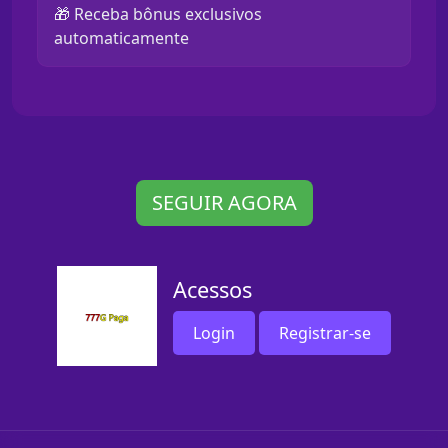
🎁 Receba bônus exclusivos
automaticamente
SEGUIR AGORA
Acessos
Login
Registrar-se