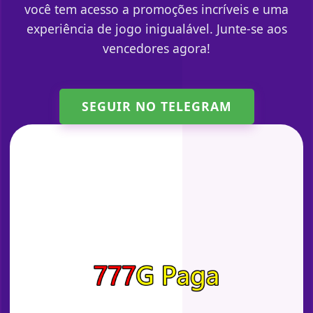
você tem acesso a promoções incríveis e uma
experiência de jogo inigualável. Junte-se aos
vencedores agora!
SEGUIR NO TELEGRAM