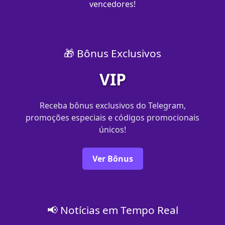
vencedores!
🎁 Bônus Exclusivos
VIP
Receba bônus exclusivos do Telegram,
promoções especiais e códigos promocionais
únicos!
Ver Bônus
📢 Notícias em Tempo Real