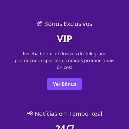
🎁 Bônus Exclusivos
VIP
Receba bônus exclusivos do Telegram,
promoções especiais e códigos promocionais
únicos!
Ver Bônus
📢 Notícias em Tempo Real
24/7