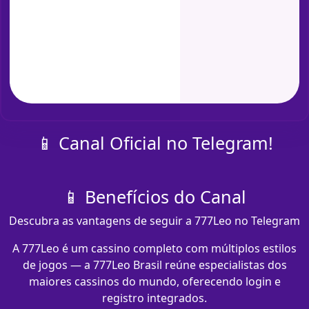
📱 Canal Oficial no Telegram!
📱 Benefícios do Canal
Descubra as vantagens de seguir a 777Leo no Telegram
A 777Leo é um cassino completo com múltiplos estilos
de jogos — a 777Leo Brasil reúne especialistas dos
maiores cassinos do mundo, oferecendo login e
registro integrados.