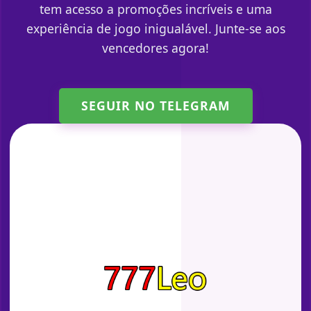
tem acesso a promoções incríveis e uma
experiência de jogo inigualável. Junte-se aos
vencedores agora!
SEGUIR NO TELEGRAM