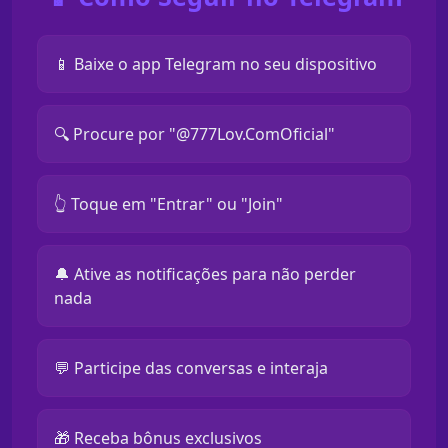
📱 Baixe o app Telegram no seu dispositivo
🔍 Procure por "@777Lov.ComOficial"
👆 Toque em "Entrar" ou "Join"
🔔 Ative as notificações para não perder
nada
💬 Participe das conversas e interaja
🎁 Receba bônus exclusivos