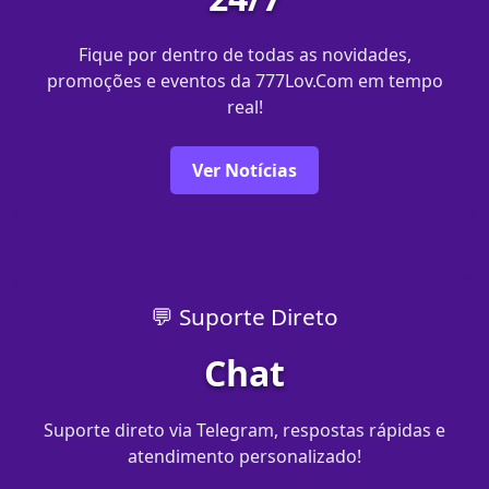
Fique por dentro de todas as novidades,
promoções e eventos da 777Lov.Com em tempo
real!
Ver Notícias
💬 Suporte Direto
Chat
Suporte direto via Telegram, respostas rápidas e
atendimento personalizado!