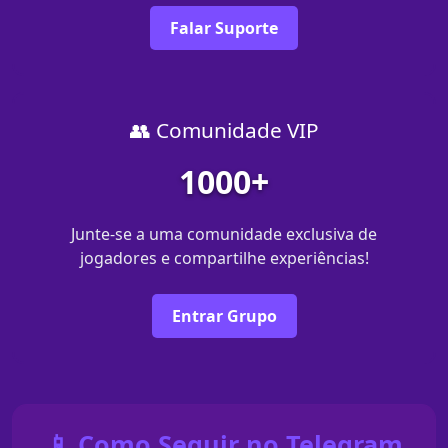
Falar Suporte
👥 Comunidade VIP
1000+
Junte-se a uma comunidade exclusiva de
jogadores e compartilhe experiências!
Entrar Grupo
📱 Como Seguir no Telegram