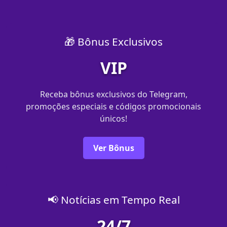
🎁 Bônus Exclusivos
VIP
Receba bônus exclusivos do Telegram,
promoções especiais e códigos promocionais
únicos!
Ver Bônus
📢 Notícias em Tempo Real
24/7