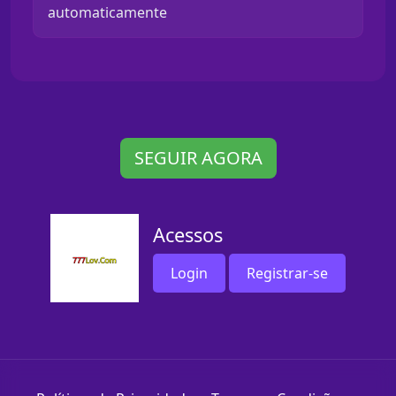
automaticamente
SEGUIR AGORA
Acessos
Login
Registrar-se