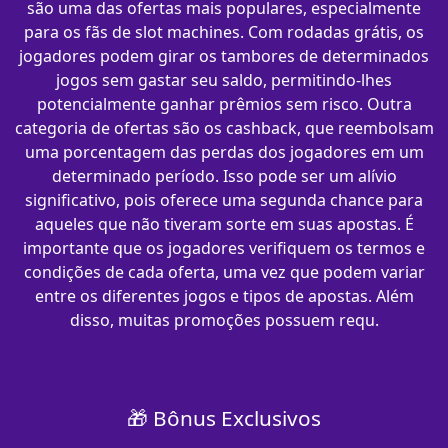
são uma das ofertas mais populares, especialmente
para os fãs de slot machines. Com rodadas grátis, os
jogadores podem girar os tambores de determinados
jogos sem gastar seu saldo, permitindo-lhes
potencialmente ganhar prêmios sem risco. Outra
categoria de ofertas são os cashback, que reembolsam
uma porcentagem das perdas dos jogadores em um
determinado período. Isso pode ser um alívio
significativo, pois oferece uma segunda chance para
aqueles que não tiveram sorte em suas apostas. É
importante que os jogadores verifiquem os termos e
condições de cada oferta, uma vez que podem variar
entre os diferentes jogos e tipos de apostas. Além
disso, muitas promoções possuem requ.
🎁 Bônus Exclusivos