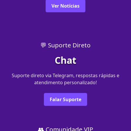
Ver Notícias
💬 Suporte Direto
Chat
Suporte direto via Telegram, respostas rápidas e
atendimento personalizado!
Falar Suporte
👥 Comunidade VIP