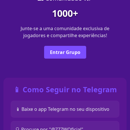
1000+
Junte-se a uma comunidade exclusiva de
jogadores e compartilhe experiências!
Entrar Grupo
📱 Como Seguir no Telegram
📱 Baixe o app Telegram no seu dispositivo
🔍 Procure por "@777WOficial"