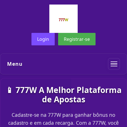
Login
Registrar-se
Menu
📱 777W A Melhor Plataforma
de Apostas
Cadastre-se na 777W para ganhar bônus no
cadastro e em cada recarga. Com a 777W, você