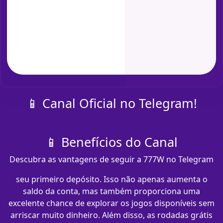
📱 Canal Oficial no Telegram!
📱 Benefícios do Canal
Descubra as vantagens de seguir a 777W no Telegram
seu primeiro depósito. Isso não apenas aumenta o
saldo da conta, mas também proporciona uma
excelente chance de explorar os jogos disponíveis sem
arriscar muito dinheiro. Além disso, as rodadas grátis