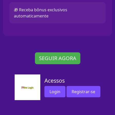
🎁 Receba bônus exclusivos
automaticamente
SEGUIR AGORA
Acessos
Login
Registrar-se