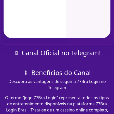
📱 Canal Oficial no Telegram!
📱 Benefícios do Canal
Descubra as vantagens de seguir a 77Bra Login no
Telegram
O termo “jogo 77Bra Login” representa todos os tipos
de entretenimento disponíveis na plataforma 77Bra
Login Brasil. Trata-se de um cassino online completo,