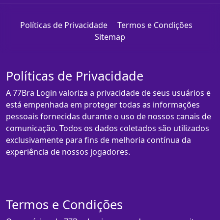
Políticas de Privacidade
Termos e Condições
Sitemap
Políticas de Privacidade
A 77Bra Login valoriza a privacidade de seus usuários e
está empenhada em proteger todas as informações
pessoais fornecidas durante o uso de nossos canais de
comunicação. Todos os dados coletados são utilizados
exclusivamente para fins de melhoria contínua da
experiência de nossos jogadores.
Termos e Condições