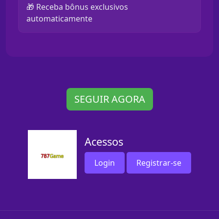
🎁 Receba bônus exclusivos
automaticamente
SEGUIR AGORA
Acessos
Login
Registrar-se