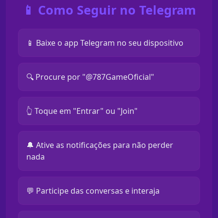
📱 Como Seguir no Telegram
📱 Baixe o app Telegram no seu dispositivo
🔍 Procure por "@787GameOficial"
👆 Toque em "Entrar" ou "Join"
🔔 Ative as notificações para não perder
nada
💬 Participe das conversas e interaja