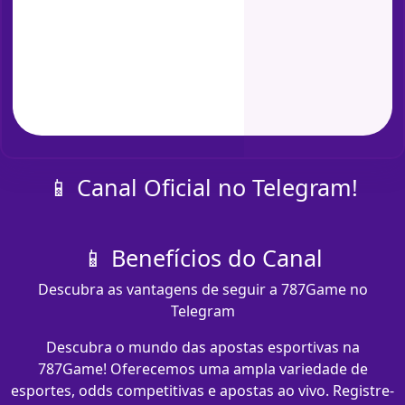
📱 Canal Oficial no Telegram!
📱 Benefícios do Canal
Descubra as vantagens de seguir a 787Game no
Telegram
Descubra o mundo das apostas esportivas na
787Game! Oferecemos uma ampla variedade de
esportes, odds competitivas e apostas ao vivo. Registre-