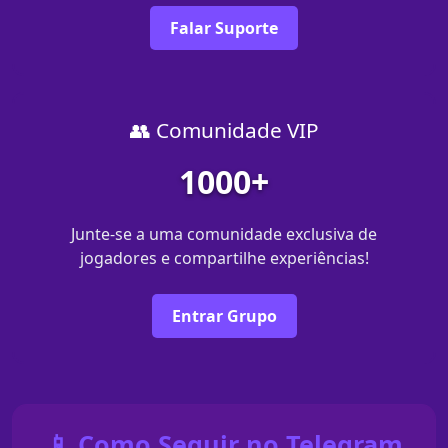
Falar Suporte
👥 Comunidade VIP
1000+
Junte-se a uma comunidade exclusiva de
jogadores e compartilhe experiências!
Entrar Grupo
📱 Como Seguir no Telegram