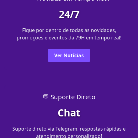
24/7
Fique por dentro de todas as novidades,
promoções e eventos da 79H em tempo real!
Ver Notícias
💬 Suporte Direto
Chat
Suporte direto via Telegram, respostas rápidas e
atendimento personalizado!