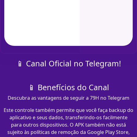
📱 Canal Oficial no Telegram!
📱 Benefícios do Canal
Descubra as vantagens de seguir a 79H no Telegram
Este controle também permite que você faça backup do
aplicativo e seus dados, transferindo-os facilmente
para outros dispositivos. O APK também não está
sujeito às políticas de remoção da Google Play Store,