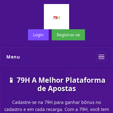
Login
Registrar-se
Menu
📱 79H A Melhor Plataforma
de Apostas
Cadastre-se na 79H para ganhar bônus no
cadastro e em cada recarga. Com a 79H, você tem