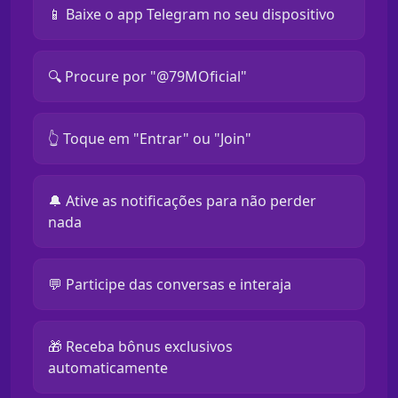
📱 Baixe o app Telegram no seu dispositivo
🔍 Procure por "@79MOficial"
👆 Toque em "Entrar" ou "Join"
🔔 Ative as notificações para não perder
nada
💬 Participe das conversas e interaja
🎁 Receba bônus exclusivos
automaticamente