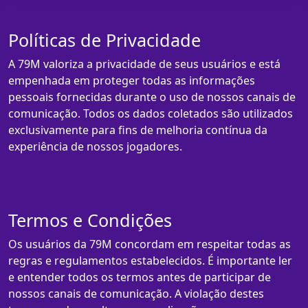
Políticas de Privacidade
A 79M valoriza a privacidade de seus usuários e está
empenhada em proteger todas as informações
pessoais fornecidas durante o uso de nossos canais de
comunicação. Todos os dados coletados são utilizados
exclusivamente para fins de melhoria contínua da
experiência de nossos jogadores.
Termos e Condições
Os usuários da 79M concordam em respeitar todas as
regras e regulamentos estabelecidos. É importante ler
e entender todos os termos antes de participar de
nossos canais de comunicação. A violação destes