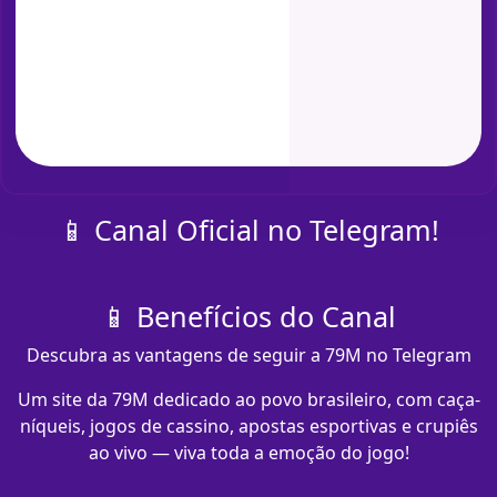
📱 Canal Oficial no Telegram!
📱 Benefícios do Canal
Descubra as vantagens de seguir a 79M no Telegram
Um site da 79M dedicado ao povo brasileiro, com caça-
níqueis, jogos de cassino, apostas esportivas e crupiês
ao vivo — viva toda a emoção do jogo!