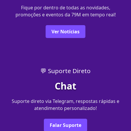
Fique por dentro de todas as novidades,
promoções e eventos da 79M em tempo real!
Ver Notícias
💬 Suporte Direto
Chat
Suporte direto via Telegram, respostas rápidas e
atendimento personalizado!
Falar Suporte