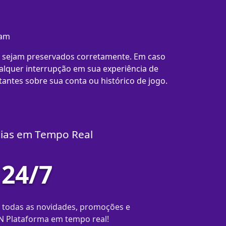
ram
s sejam preservados corretamente. Em caso
lquer interrupção em sua experiência de
ntes sobre sua conta ou histórico de jogo.
cias em Tempo Real
24/7
e todas as novidades, promoções e
N Plataforma em tempo real!