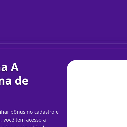
ma A
ma de
nhar bônus no cadastro e
, você tem acesso a