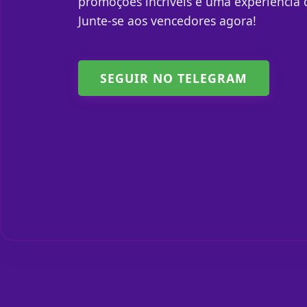
promoções incríveis e uma experiência d
Junte-se aos vencedores agora!
SEGUIR NO TELEGRAM