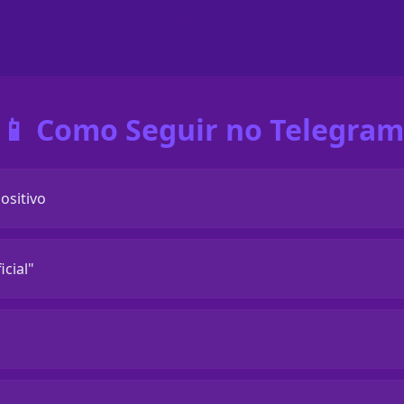
📱 Como Seguir no Telegram
ositivo
cial"