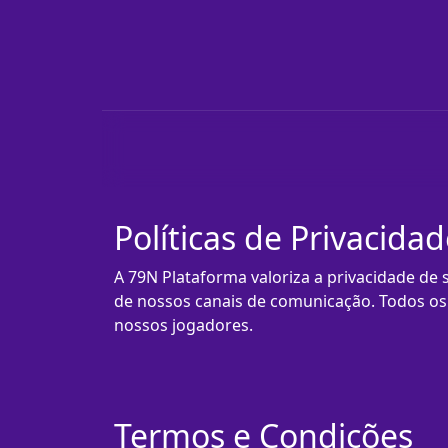
Políticas de Privacida
A 79N Plataforma valoriza a privacidade de
de nossos canais de comunicação. Todos os 
nossos jogadores.
Termos e Condições