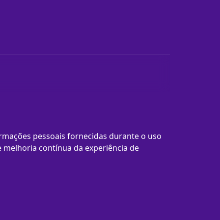
ormações pessoais fornecidas durante o uso
e melhoria contínua da experiência de