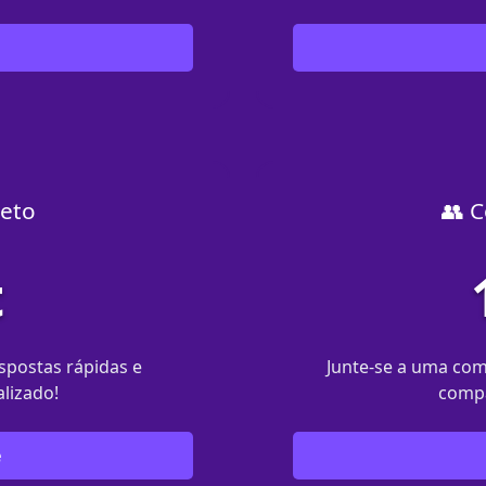
reto
👥 
t
espostas rápidas e
Junte-se a uma com
lizado!
compa
e