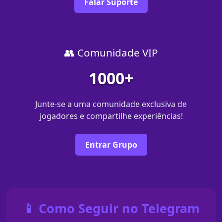
Falar Suporte
👥 Comunidade VIP
1000+
Junte-se a uma comunidade exclusiva de
jogadores e compartilhe experiências!
Entrar Grupo
📱 Como Seguir no Telegram