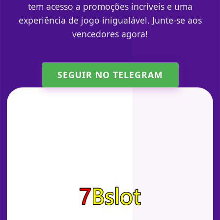
tem acesso a promoções incríveis e uma
experiência de jogo inigualável. Junte-se aos
vencedores agora!
SEGUIR NO TELEGRAM