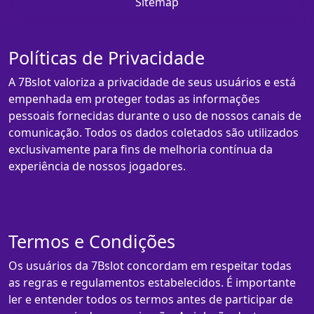
Sitemap
Políticas de Privacidade
A 7Bslot valoriza a privacidade de seus usuários e está
empenhada em proteger todas as informações
pessoais fornecidas durante o uso de nossos canais de
comunicação. Todos os dados coletados são utilizados
exclusivamente para fins de melhoria contínua da
experiência de nossos jogadores.
Termos e Condições
Os usuários da 7Bslot concordam em respeitar todas
as regras e regulamentos estabelecidos. É importante
ler e entender todos os termos antes de participar de