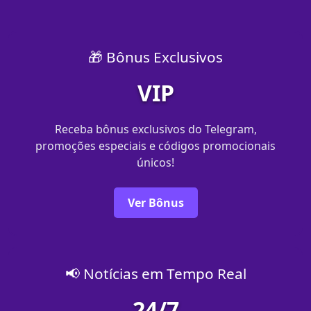
🎁 Bônus Exclusivos
VIP
Receba bônus exclusivos do Telegram,
promoções especiais e códigos promocionais
únicos!
Ver Bônus
📢 Notícias em Tempo Real
24/7