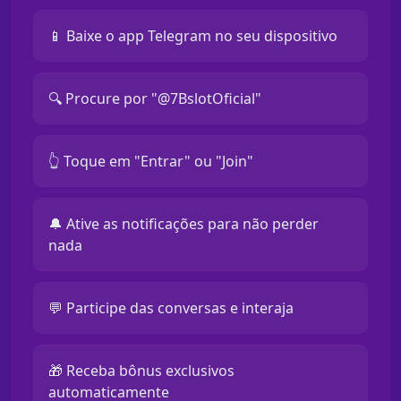
📱 Baixe o app Telegram no seu dispositivo
🔍 Procure por "@7BslotOficial"
👆 Toque em "Entrar" ou "Join"
🔔 Ative as notificações para não perder
nada
💬 Participe das conversas e interaja
🎁 Receba bônus exclusivos
automaticamente