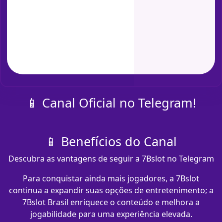
📱 Canal Oficial no Telegram!
📱 Benefícios do Canal
Descubra as vantagens de seguir a 7Bslot no Telegram
Para conquistar ainda mais jogadores, a 7Bslot
continua a expandir suas opções de entretenimento; a
7Bslot Brasil enriquece o conteúdo e melhora a
jogabilidade para uma experiência elevada.