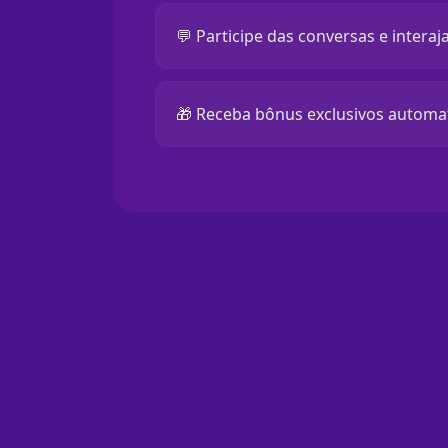
💬 Participe das conversas e interaj
🎁 Receba bônus exclusivos autom