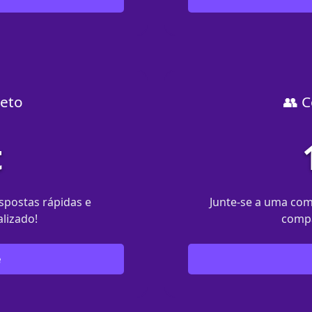
reto
👥 
t
espostas rápidas e
Junte-se a uma com
lizado!
compa
e