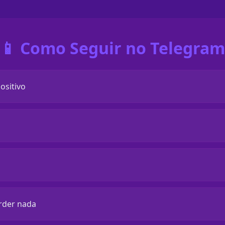
📱 Como Seguir no Telegram
ositivo
erder nada