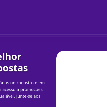
elhor
postas
ônus no cadastro e em
m acesso a promoções
ualável. Junte-se aos