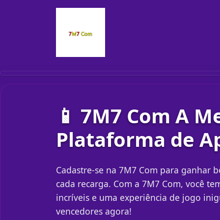
📱 7M7 Com A M
Plataforma de A
Cadastre-se na 7M7 Com para ganhar b
cada recarga. Com a 7M7 Com, você te
incríveis e uma experiência de jogo inig
vencedores agora!