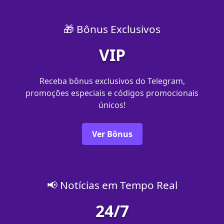
🎁 Bônus Exclusivos
VIP
Receba bônus exclusivos do Telegram,
promoções especiais e códigos promocionais
únicos!
Ver Bônus
📢 Notícias em Tempo Real
24/7